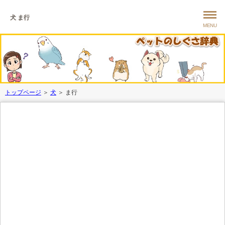
犬 ま行
MENU
トップページ
＞
犬
＞ ま行