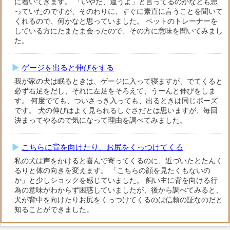
に着いてきます。 「いやだ、違うよ」と言ってるのかなとも思
っていたのですが、そのわりに、すぐに素直に言うことを聞いて
くれるので、何かなと思っていました。 ペットのトレーナーを
している方にたまたま会ったので、その方に意味を聞いてみまし
た。
ゲージを出ると伸びをする
我が家の犬は眠るときは、ゲージに入って寝ますが、でてくると
必ず右足をだし、それに左足をそろえて、うーんと伸びをしま
す。 何度でても、ついさっき入っても、出るときは同じポーズ
です。 犬の伸びはよく見られるしぐさだとは思いますが、毎回
決まってやるので気になって理由を調べてみました。
こちらに背を向けたり、お尻をくっつけてくる
私の犬は声をかけると喜んで寄ってくるのに、近づいたとたんく
るりと体の向きを変えます。 「こちらの顔を見たくもないの
か」と少しショックを感じていました。 飼い主に背を向ける行
為の意味がわからず困惑していましたが、後から調べてみると、
犬が背中を向けたりお尻をくっつけてくるのは信頼の証なのだと
知ることができました。