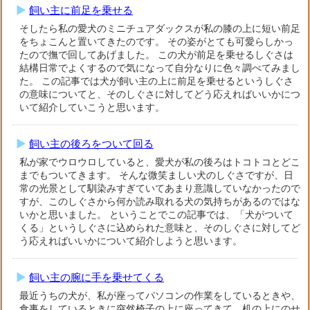
飼い主に前足を乗せる
そしたら私の愛犬のミニチュアダックスが私の膝の上に短い前足
をちょこんと置いてきたのです。 その姿がとても可愛らしかっ
たので撫で回してあげました。 この犬が前足を乗せるしぐさは
結構日常でよくするので気になって自分なりに色々調べてみまし
た。 この記事では犬が飼い主の上に前足を乗せるというしぐさ
の意味についてと、そのしぐさに対してどう応えればいいかにつ
いて紹介していこうと思います。
飼い主の後ろをついて回る
私が家でウロウロしていると、愛犬が私の後ろはトコトコとどこ
までもついてきます。 そんな微笑ましい犬のしぐさですが、日
常の光景として馴染みすぎていてあまり意識していなかったので
すが、このしぐさから何か読み取れる犬の気持ちがあるのではな
いかと思いました。 ということでこの記事では、「犬がついて
くる」というしぐさに込められた意味と、そのしぐさに対してど
う応えればいいかについて紹介しようと思います。
飼い主の腕に手を乗せてくる
最近うちの犬が、私が座ってパソコンの作業をしているときや、
食事をしているときに突然椅子の上に座ってきて、机の上にのせ