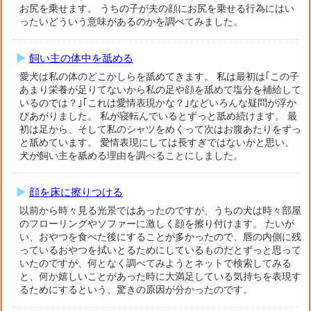
お尻を乗せます。 うちの子が夫の顔にお尻を乗せる行為にはい
ったいどういう意味があるのかを調べてみました。
飼い主の体中を舐める
愛犬は私の体のどこかしらを舐めてきます。 私は最初は｢この子
あまり栄養が足りてないから私の足や顔を舐めて塩分を補給して
いるのでは？｣｢これは愛情表現かな？｣などいろんな疑問が浮か
びあがりました。 私が寝転んでいるとずっと舐め続けます。 最
初は足から、そして私のシャツをめくって次はお腹あたりをずっ
と舐めています。 愛情表現にしては長すぎではないかと思い、
犬が飼い主を舐める理由を調べることにしました。
顔を床に擦りつける
以前から時々見る光景ではあったのですが、うちの犬は時々部屋
のフローリングやソファーに激しく顔を擦り付けます。 たいが
い、おやつを食べた後にすることが多かったので、唇の内側に残
っているおやつを拭いとるためにしているものだとずっと思って
いたのですが、何となく調べてみようとネットで検索してみる
と、何か嬉しいことがあった時に大満足している気持ちを表現す
るためにするという、驚きの原因が分かったのです。