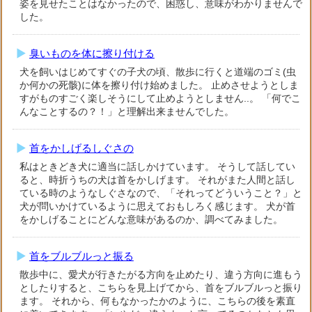
姿を見せたことはなかったので、困惑し、意味がわかりませんで
した。
臭いものを体に擦り付ける
犬を飼いはじめてすぐの子犬の頃、散歩に行くと道端のゴミ(虫
か何かの死骸)に体を擦り付け始めました。 止めさせようとしま
すがものすごく楽しそうにして止めようとしません..。 「何でこ
んなことするの？！」と理解出来ませんでした。
首をかしげるしぐさの
私はときどき犬に適当に話しかけています。 そうして話してい
ると、時折うちの犬は首をかしげます。 それがまた人間と話し
ている時のようなしぐさなので、「それってどういうこと？」と
犬が問いかけているように思えておもしろく感じます。 犬が首
をかしげることにどんな意味があるのか、調べてみました。
首をブルブルっと振る
散歩中に、愛犬が行きたがる方向を止めたり、違う方向に進もう
としたりすると、こちらを見上げてから、首をブルブルっと振り
ます。 それから、何もなかったかのように、こちらの後を素直