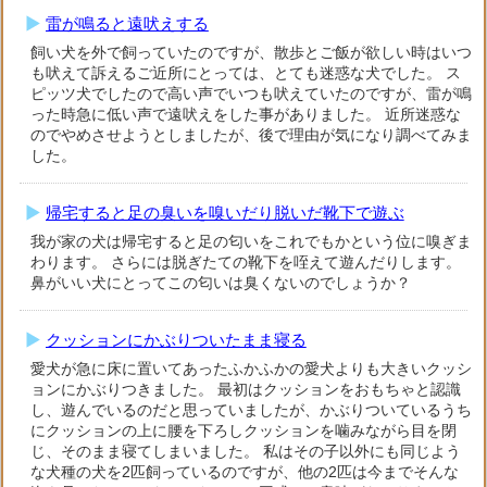
雷が鳴ると遠吠えする
飼い犬を外で飼っていたのですが、散歩とご飯が欲しい時はいつ
も吠えて訴えるご近所にとっては、とても迷惑な犬でした。 ス
ピッツ犬でしたので高い声でいつも吠えていたのですが、雷が鳴
った時急に低い声で遠吠えをした事がありました。 近所迷惑な
のでやめさせようとしましたが、後で理由が気になり調べてみま
した。
帰宅すると足の臭いを嗅いだり脱いだ靴下で遊ぶ
我が家の犬は帰宅すると足の匂いをこれでもかという位に嗅ぎま
わります。 さらには脱ぎたての靴下を咥えて遊んだりします。
鼻がいい犬にとってこの匂いは臭くないのでしょうか？
クッションにかぶりついたまま寝る
愛犬が急に床に置いてあったふかふかの愛犬よりも大きいクッシ
ョンにかぶりつきました。 最初はクッションをおもちゃと認識
し、遊んでいるのだと思っていましたが、かぶりついているうち
にクッションの上に腰を下ろしクッションを噛みながら目を閉
じ、そのまま寝てしまいました。 私はその子以外にも同じよう
な犬種の犬を2匹飼っているのですが、他の2匹は今までそんな