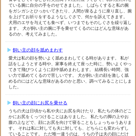
ている腕に自分の手をのせてきました。 しばらくすると私の腕
をガシガシとひっかいてきたり、人間が座るように座り直し、腕
を上げてお祈りをするようなしぐさで、何かを訴えてきます。
犬用のエサを与えても食べず、いつまでもそのしぐさを繰り返し
ます。 犬が飼い主の腕に手を乗せてくるのにはどんな意味があ
るのか、考えてみました。
飼い主の顔を舐めまわす
愛犬は私の顔を勢いよく舐めまわしてくる時があります。 私が
話をしようとする時や、家事を終えて座った時に、勢いよくやっ
てきて飛びつくように顔中舐めまわします。 結構長い時間、強
い力で舐めてくるので苦しいです。 犬が飼い主の顔を激しく舐
めるのにはどんな意味があるのかと思い、調べてみることにしま
した。
飼い主の顔にお尻を乗せる
うちの犬は日頃から私や夫にお尻を向けたり、私たちの体のどこ
かにお尻をくっつけることはありました。 私たちの脚の上やお
腹の上などで、顔にお尻を向けて寝ることもしょっちゅうありま
す。 それは私に対しても夫に対しても、どちらにも変わらずし
ていることです。 ただ唯一違うのは、うちの子は夫の顔にだけ